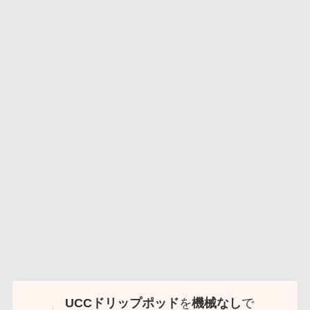
UCCドリップポッド
を
機械なし
で