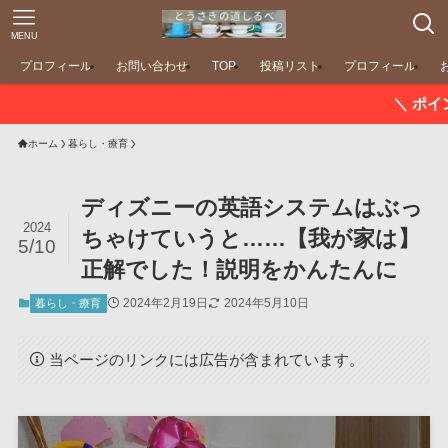
MENU
プロフィール
お問い合わせ
TOP
投稿リスト
プロフィール
＼ ポイント最大11倍！
ホーム
暮らし・療育
ディズニーの英語システムはぶっ
2024
ちゃけていうと……【我が家は】
5/10
正解でした！説明をかんたんに
2024年2月19日
2024年5月10日
暮らし・療育
当ページのリンクには広告が含まれています。