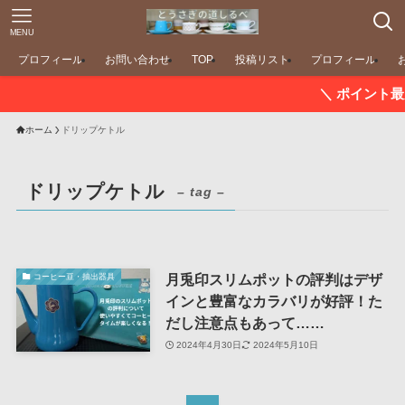
MENU
プロフィール
お問い合わせ
TOP
投稿リスト
プロフィール
＼ ポイント最大11
ホーム
ドリップケトル
ドリップケトル
– tag –
月兎印スリムポットの評判はデザ
コーヒー豆・抽出器具
インと豊富なカラバリが好評！た
だし注意点もあって……
2024年4月30日
2024年5月10日